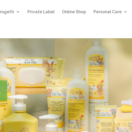
rogetti
Private Label
Online Shop
Personal Care
s