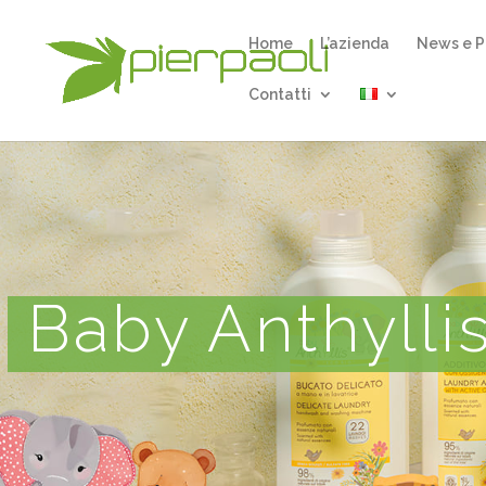
Home
L’azienda
News e P
Contatti
Baby Anthylli