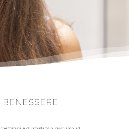
O BENESSERE
tichettatura e di imballaggio, riusciamo ad