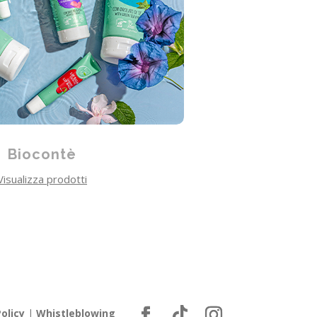
Biocontè
Visualizza prodotti
olicy
|
Whistleblowing