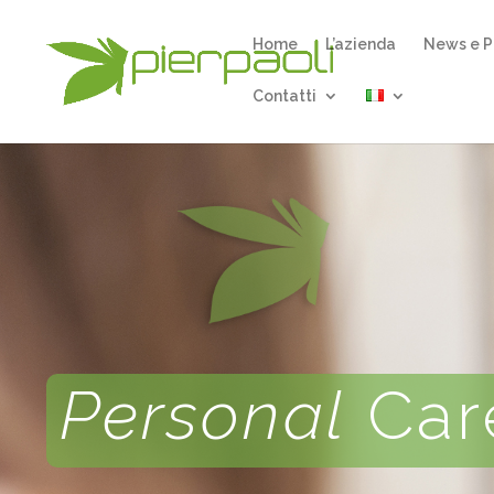
Home
L’azienda
News e P
Contatti
Personal
Car