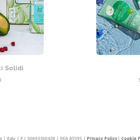
i Solidi
i
llia | Italy | P.I. 00693300428 | REA 85595 |
Privacy Policy
|
Cookie P