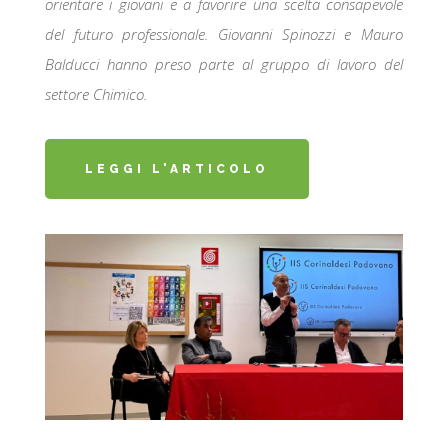
orientare i giovani e a favorire una scelta consapevole
del futuro professionale. Giovanni Spinozzi e Mauro
Balducci hanno preso parte al gruppo di lavoro del
settore Chimico.
LEGGI L'ARTICOLO