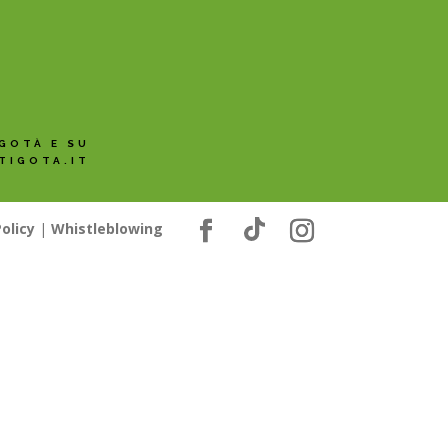
GOTÀ E SU
TIGOTA.IT
olicy
|
Whistleblowing