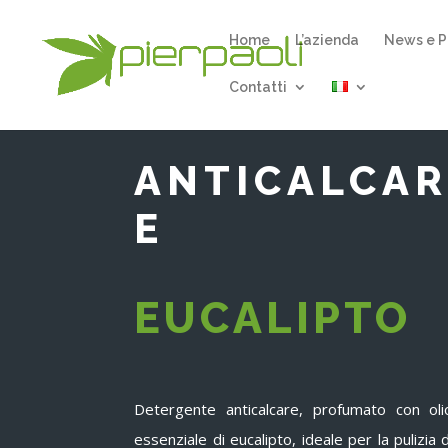
Home
L’azienda
News e P
Contatti
ANTICALCA
E
EUCALIPTO
Detergente anticalcare, profumato con oli
essenziale di eucalipto, ideale per la pulizia d