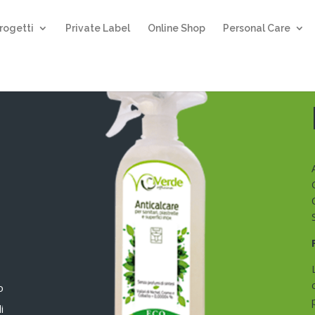
rogetti
Private Label
Online Shop
Personal Care
R
o
i