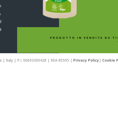
o
.
d
i
PRODOTTO IN VENDITA DA TI
llia | Italy | P.I. 00693300428 | REA 85595 |
Privacy Policy
|
Cookie P