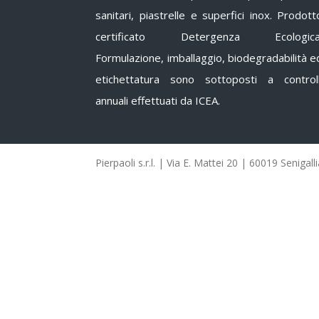
sanitari, piastrelle e superfici inox. Prodott
certificato Detergenza Ecologica
Formulazione, imballaggio, biodegradabilità e
etichettatura sono sottoposti a controll
annuali effettuati da ICEA.
Pierpaoli s.r.l. | Via E. Mattei 20 | 60019 Seniga