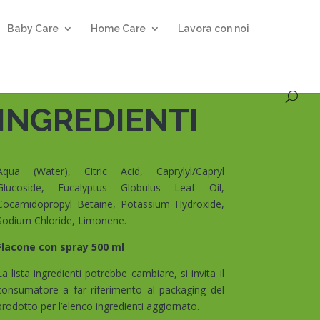
Baby Care
Home Care
Lavora con noi
INGREDIENTI
Aqua (Water), Citric Acid, Caprylyl/Capryl
Glucoside, Eucalyptus Globulus Leaf Oil,
Cocamidopropyl Betaine, Potassium Hydroxide,
Sodium Chloride, Limonene.
Flacone con spray 500 ml
La lista ingredienti potrebbe cambiare, si invita il
consumatore a far riferimento al packaging del
prodotto per l’elenco ingredienti aggiornato.