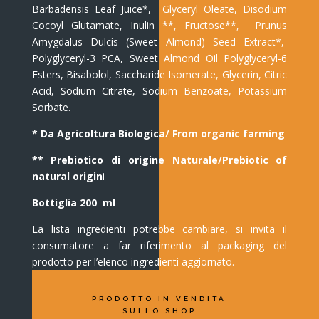
Barbadensis Leaf Juice*, Glyceryl Oleate, Disodium
Cocoyl Glutamate, Inulin **, Fructose**, Prunus
Amygdalus Dulcis (Sweet Almond) Seed Extract*,
Polyglyceryl-3 PCA, Sweet Almond Oil Polyglyceryl-6
Esters, Bisabolol, Saccharide Isomerate, Glycerin, Citric
Acid, Sodium Citrate, Sodium Benzoate, Potassium
Sorbate.
* Da Agricoltura Biologica/ From organic farming
** Prebiotico di origine Naturale/Prebiotic of
natural origin
i
Bottiglia 200 ml
La lista ingredienti potrebbe cambiare, si invita il
consumatore a far riferimento al packaging del
prodotto per l’elenco ingredienti aggiornato.
PRODOTTO IN VENDITA
SULLO SHOP