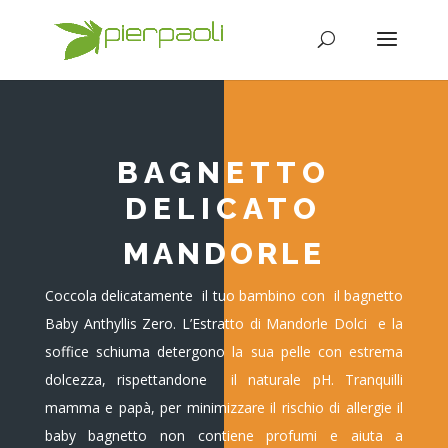
BAGNETTO
DELICATO
MANDORLE
Coccola delicatamente
il tuo bambino con
il bagnetto
Baby Anthyllis Zero. L’Estratto di Mandorle Dolci
e la
soffice schiuma detergono la sua pelle con estrema
dolcezza, rispettandone
il naturale pH. Tranquilli
mamma e papà, per minimizzare il rischio di allergie il
baby bagnetto non contiene profumi e aiuta a