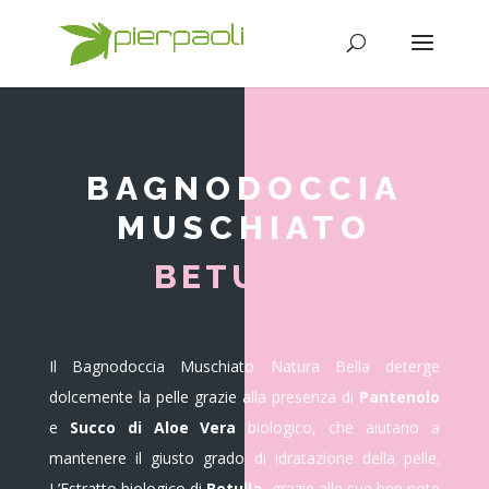
BAGNODOCCIA
MUSCHIATO
BETULLA
Il Bagnodoccia Muschiato Natura Bella deterge
dolcemente la pelle grazie alla presenza di
Pantenolo
e
Succo di Aloe Vera
biologico, che aiutano a
mantenere il giusto grado di idratazione della pelle.
L’Estratto biologico di
Betulla,
grazie alle sue ben note