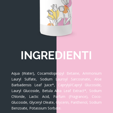
INGREDIENTI
Aqua (Water), Cocamidopropyl Betaine, Ammonium
Lauryl Sulfate, Sodium Lauroyl Sarcosinate, Aloe
Barbadensis Leaf Juice*, Caprylyl/Capryl Glucoside,
Lauryl Glucoside, Betula Alba Leaf Extract*, Sodium
Chloride, Lactic Acid, Parfum (Fragrance), Coco-
Glucoside, Glyceryl Oleate, Glycerin, Panthenol, Sodium
Benzoate, Potassium Sorbate.