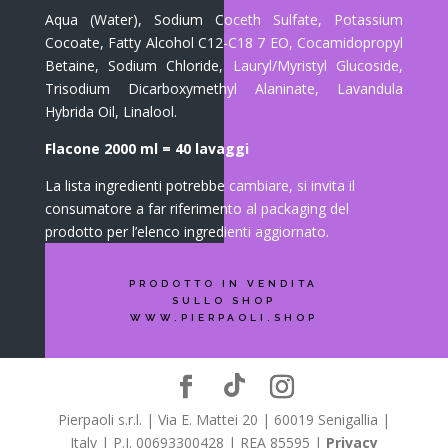
Aqua (Water), Sodium Coceth Sulfate, Potassium
Cocoate, Fatty Alcohol C12-C18 7 EO, Cocamidopropyl
Betaine, Sodium Chloride, Lauryl/Myristyl Glucoside,
Trisodium Dicarboxymethyl Alaninate, Lavandula
Hybrida Oil, Linalool.
Flacone 2000 ml = 40 lavaggi
La lista ingredienti potrebbe cambiare, si invita il
consumatore a far riferimento al packaging del
prodotto per l’elenco ingredienti aggiornato.
PRODOTTO IN VENDITA
SULLO SHOP
WWW.PIERPAOLI.SHOP
Pierpaoli s.r.l. | Via E. Mattei 20 | 60019 Senigallia |
Italy | P.I. 00693300428 | REA 85595 |
Privacy