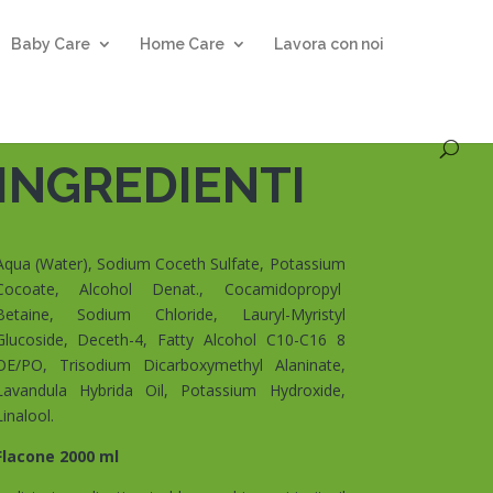
Baby Care
Home Care
Lavora con noi
INGREDIENTI
Aqua (Water), Sodium Coceth Sulfate, Potassium
Cocoate, Alcohol Denat., Cocamidopropyl
Betaine, Sodium Chloride, Lauryl-Myristyl
Glucoside, Deceth-4, Fatty Alcohol C10-C16 8
OE/PO, Trisodium Dicarboxymethyl Alaninate,
Lavandula Hybrida Oil, Potassium Hydroxide,
Linalool.
Flacone 2000 ml