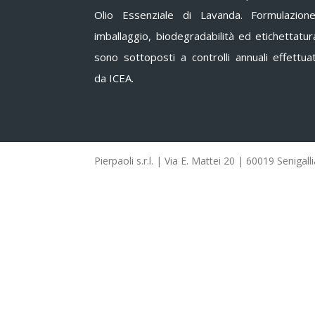
Olio Essenziale di Lavanda. Formulazione
imballaggio, biodegradabilità ed etichettatur
sono sottoposti a controlli annuali effettuat
da ICEA.
Pierpaoli s.r.l. | Via E. Mattei 20 | 60019 Seniga