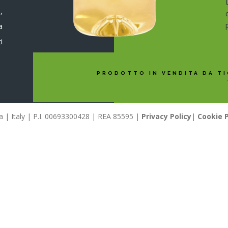
,
a
i
PRODOTTO IN VENDITA DA TI
llia | Italy | P.I. 00693300428 | REA 85595 |
Privacy Policy
|
Cookie P