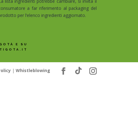
La lista ingredienti potrebbe cambiare, si invita il
consumatore a far riferimento al packaging del
prodotto per l’elenco ingredienti aggiornato.
GOTÀ E SU
TIGOTA.IT
olicy
|
Whistleblowing