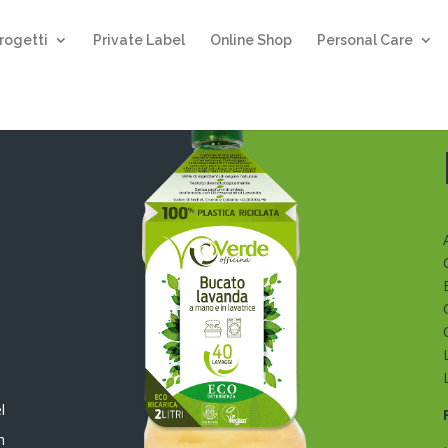
rogetti
Private Label
Online Shop
Personal Care
l
n