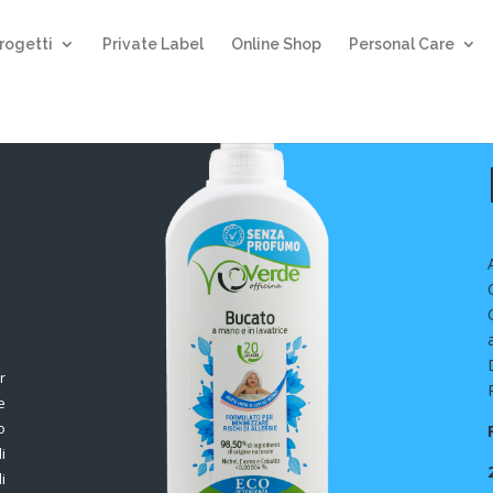
rogetti
Private Label
Online Shop
Personal Care
r
e
o
i
i