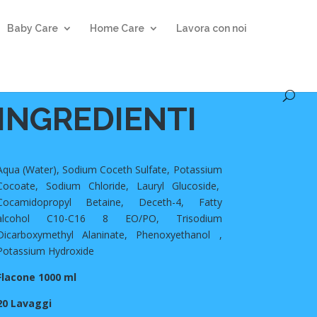
Baby Care
Home Care
Lavora con noi
INGREDIENTI
Aqua (Water), Sodium Coceth Sulfate, Potassium
Cocoate, Sodium Chloride, Lauryl Glucoside,
Cocamidopropyl Betaine, Deceth-4, Fatty
alcohol C10-C16 8 EO/PO, Trisodium
Dicarboxymethyl Alaninate, Phenoxyethanol ,
Potassium Hydroxide
Flacone 1000 ml
20 Lavaggi