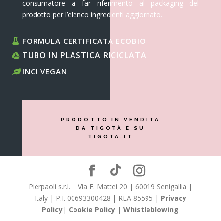
consumatore a far riferimento al packaging del
prodotto per l’elenco ingredienti aggiornato.
FORMULA CERTIFICATA ECOBIO
TUBO IN PLASTICA RICICLATA
INCI VEGAN
PRODOTTO IN VENDITA
DA TIGOTÀ E SU
TIGOTA.IT
Pierpaoli s.r.l. | Via E. Mattei 20 | 60019 Senigallia |
Italy | P.I. 00693300428 | REA 85595 |
Privacy
Policy
|
Cookie Policy
|
Whistleblowing