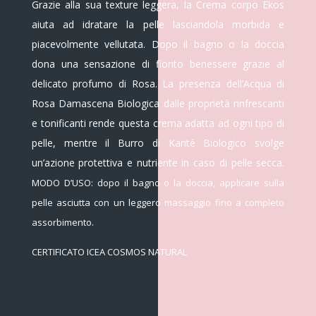
Grazie alla sua texture leggera, la Crema corpo Ekos
aiuta ad idratare la pelle lasciandola morbida e
piacevolmente vellutata. Dopo il bagno o la doccia
dona una sensazione di fiorito benessere grazie al
delicato profumo di Rosa. La presenza dell’Acqua di
Rosa Damascena Biologica dalle proprietà rinfrescanti
e tonificanti rende questa crema adatta ad ogni tipo di
pelle, mentre il Burro di Karité Biologico svolge
un’azione protettiva e nutriente in caso di pelle secca.
MODO D’USO: dopo il bagno o la doccia, applicare sulla
pelle asciutta con un leggero massaggio fino a completo
assorbimento.
CERTIFICATO ICEA COSMOS NATURAL