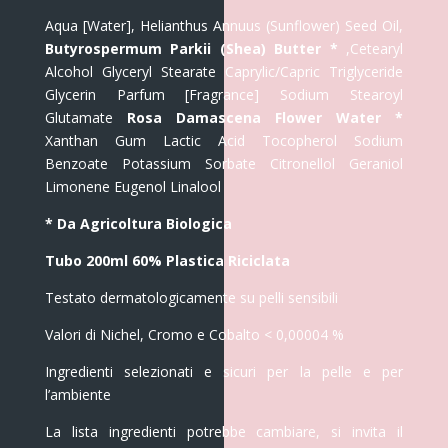
Aqua [Water], Helianthus Annuus (Sunflower) Seed Oil,
Butyrospermum Parkii (Shea) Butter *
,Cetearyl
Alcohol Glyceryl Stearate Caprylic/Capric Triglyceride
Glycerin Parfum [Fragrance] Sodium Stearoyl
Glutamate
Rosa Damascena Flower Water *
Xanthan Gum Lactic Acid Tocopherol Sodium
Benzoate Potassium Sorbate Citronellol Geraniol
Limonene Eugenol Linalool
* Da Agricoltura Biologica
Tubo 200ml 60% Plastica Riciclata
Testato dermatologicamente su pelli sensibili
Valori di Nichel, Cromo e Cobalto < 0,00004 %
Ingredienti selezionati e sicuri per la pelle e per
l’ambiente
La lista ingredienti potrebbe cambiare, si invita il