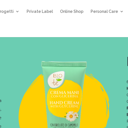
rogetti
Private Label
Online Shop
Personal Care
i
a
è
,
e
e