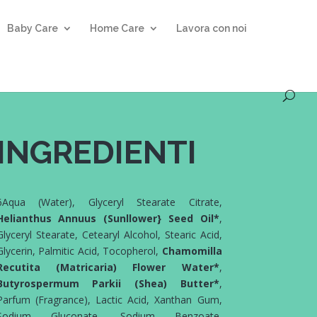
Baby Care
Home Care
Lavora con noi
INGREDIENTI
6Aqua (Water), Glyceryl Stearate Citrate,
Helianthus Annuus (Sunllower} Seed Oil*
,
Glyceryl Stearate, Cetearyl Alcohol, Stearic Acid,
Glycerin, Palmitic Acid, Tocopherol,
Chamomilla
Recutita (Matricaria) Flower Water*
,
Butyrospermum Parkii (Shea) Butter*
,
Parfum (Fragrance), Lactic Acid, Xanthan Gum,
Sodium Gluconate, Sodium Benzoate,