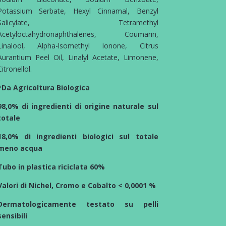
Potassium Serbate, Hexyl Cinnamal, Benzyl
Salicylate, Tetramethyl
Acetyloctahydronaphthalenes, Coumarin,
Linalool, Alpha-lsomethyl Ionone, Citrus
Aurantium Peel Oil, Linalyl Acetate, Limonene,
Citronellol.
*Da Agricoltura Biologica
98,0% di ingredienti di origine naturale sul
totale
18,0% di ingredienti biologici sul totale
meno acqua
Tubo in plastica riciclata 60%
Valori di Nichel, Cromo e Cobalto < 0,0001 %
Dermatologicamente testato su pelli
sensibili