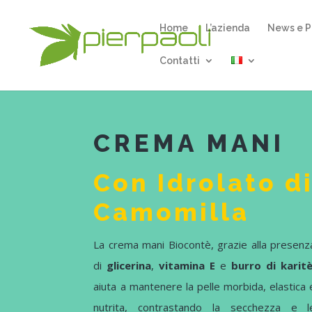
Home
L’azienda
News e P
Contatti
CREMA MANI
Con Idrolato d
Camomilla
La crema mani Biocontè, grazie alla presenz
di
glicerina
,
vitamina E
e
burro di karit
aiuta a mantenere la pelle morbida, elastica 
nutrita, contrastando la secchezza e l