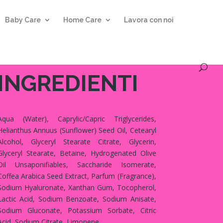
Baby Care
Home Care
Lavora con noi
INGREDIENTI
Aqua (Water), Caprylic/Capric Triglycerides,
Helianthus Annuus (Sunflower) Seed Oil, Cetearyl
Alcohol, Glyceryl Stearate Citrate, Glycerin,
Glyceryl Stearate, Betaine, Hydrogenated Olive
Oil Unsaponifiables, Saccharide Isomerate,
Coffea Arabica Seed Extract, Parfum (Fragrance),
Sodium Hyaluronate, Xanthan Gum, Tocopherol,
Lactic Acid, Sodium Benzoate, Sodium Anisate,
Sodium Gluconate, Potassium Sorbate, Citric
Acid, Sodium Citrate, Limonene.