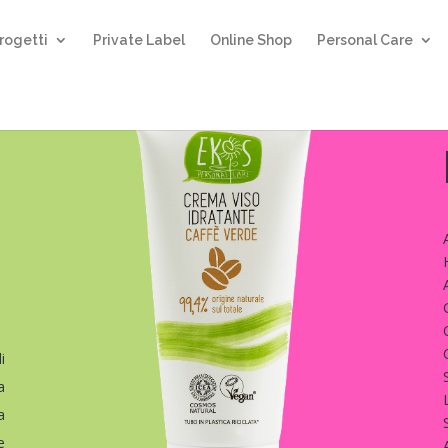
rogetti
Private Label
Online Shop
Personal Care
i
a
a
e