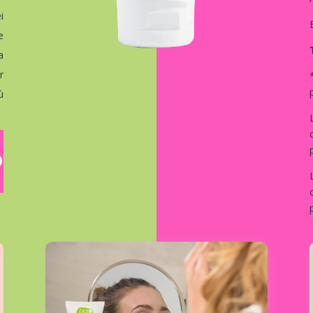
i
e
a
r
ù
O