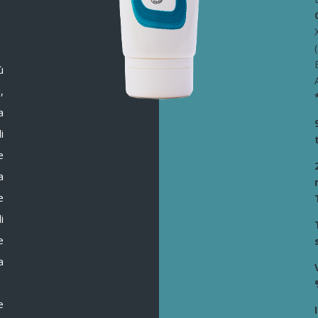
̀
,
a
i
e
a
e
i
e
a
e