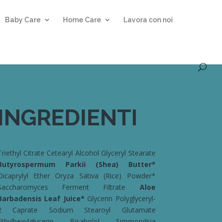
Baby Care
Home Care
Lavora con noi
INGREDIENTI
Triethyl Citrate Cetearyl Alcohol Glyceryl Stearate
Butyrospermum Parkii (Shea) Butter*
Dicaprylyl Ether Oryza Sativa (Rice) Powder*
Saccharomyces Ferment Filtrate
Aloe
Barbadensis Leaf Juice*
Glycerin Polyglyceryl-
2 Caprate Sodium Stearoyl Glutamate
Ethylhexylglycerin Bisabolol Simmondsia