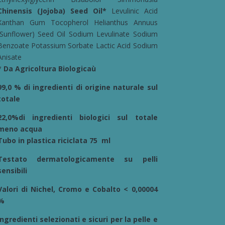
Chinensis (Jojoba) Seed Oil*
Levulinic Acid
Xanthan Gum Tocopherol Helianthus Annuus
(Sunflower) Seed Oil Sodium Levulinate Sodium
Benzoate Potassium Sorbate Lactic Acid Sodium
Anisate
* Da Agricoltura Biologicaù
99,0 % di ingredienti di origine naturale sul
totale
22,0%di ingredienti biologici sul totale
meno acqua
Tubo in plastica riciclata 75 ml
Testato dermatologicamente su pelli
sensibili
Valori di Nichel, Cromo e Cobalto < 0,00004
%
Ingredienti selezionati e sicuri per la pelle e