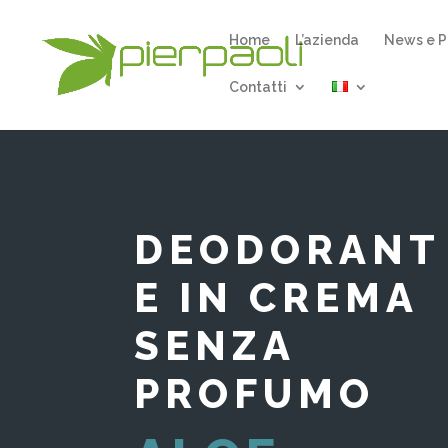
Home
L’azienda
News e P
Contatti
DEODORANT
E IN CREMA
SENZA
PROFUMO