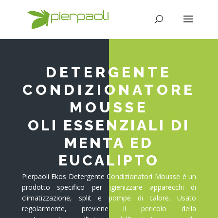
DETERGENTE
CONDIZIONATORE
MOUSSE
OLI ESSENZIALI DI
MENTA ED
EUCALIPTO
Pierpaoli Ekos Detergente Condizionatori Mousse è un
prodotto specifico per igienizzare apparecchi di
climatizzazione, split e pompe di calore. Usato
regolarmente, previene il pericolo della