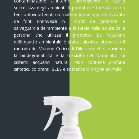
contaminazione all’interno dell’impianto e quella
successiva degli ambienti. Il prodotto è f
ormulato con
tensioattivi ottenuti da materie prime vegetali ricavate
da fonti rinnovabili in
modo da garantire la
salvaguardia dell’ambiente e la tutela della salute della
persona che utilizza il prodotto. La riduzione
dell’impatto ambientale è stata calcolata attraverso il
metodo del Volume Critico di Diluizione che considera
la biodegradabilità e la tossicità del formulato sui
sistemi acquatici naturali. N
on contiene profumi
sintetici, coloranti, SLES e sostanze di origine animale.