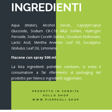
INGREDIENTI
Aqua (Water), Alcohol Denat., Caprylyl/Capryl
Glucoside, Sodium C8-C10 Alkyl Sulfate, Hydrogen
Peroxide, Sodium Coceth Sulfate, Disodium Etidronate,
Lactic Acid, Mentha Arvensis Leaf Oil, Eucalyptus
Globulus Leaf Oil, Limonene.
Flacone con spray 500 ml
La lista ingredienti potrebbe cambiare, si invita il
consumatore a far riferimento al packaging del
prodotto per l’elenco ingredienti aggiornato.
PRODOTTO IN VENDITA
SULLO SHOP
WWW.PIERPAOLI.SHOP