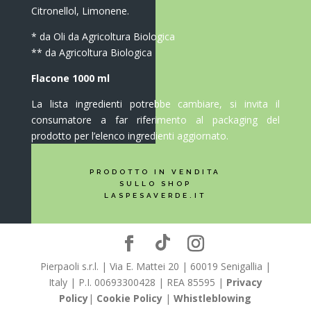
Citronellol, Limonene.
* da Oli da Agricoltura Biologica
** da Agricoltura Biologica
Flacone 1000 ml
La lista ingredienti potrebbe cambiare, si invita il
consumatore a far riferimento al packaging del
prodotto per l’elenco ingredienti aggiornato.
PRODOTTO IN VENDITA
SULLO SHOP
LASPESAVERDE.IT
Pierpaoli s.r.l. | Via E. Mattei 20 | 60019 Senigallia |
Italy | P.I. 00693300428 | REA 85595 |
Privacy
Policy
|
Cookie Policy
|
Whistleblowing