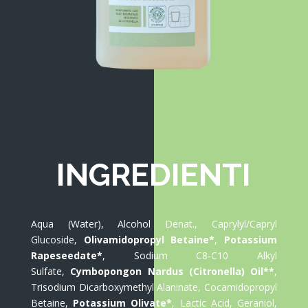
INGREDIENTI
Aqua (Water), Alcohol Denat., Caprylyl/Capryl
Glucoside,
Olivamidopropyl Betaine*
,
Potassium
Rapeseedate*
, Sodium C8-C10 Alkyl
Sulfate,
Cymbopongon Nardus (Citronella) Oil**
,
Trisodium Dicarboxymethyl Alaninate, Cocamidopropyl
Betaine,
Potassium Olivate*
, Lactic Acid, Geraniol,