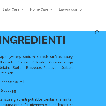
Baby Care
Home Care
Lavora con noi
INGREDIENTI
Aqua (Water), Sodium Coceth Sulfate, Lauryl
Glucoside, Sodium Chloride, Cocamidopropyl
Betaine, Sodium Benzoate, Potassium Sorbate,
Citric Acid.
Flacone 500 ml
50 Lavaggi
La lista ingredienti potrebbe cambiare, si invita il
consumatore a far riferimento al packaging del