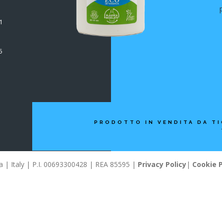
1
5
PRODOTTO IN VENDITA DA TI
llia | Italy | P.I. 00693300428 | REA 85595 |
Privacy Policy
|
Cookie P