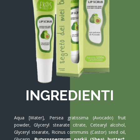
INGREDIENTI
Aqua [Water], Persea gratissima (Avocado) fruit
powder, Glyceryl stearate citrate, Cetearyl alcohol,
Glyceryl stearate, Ricinus communis (Castor) seed oil,
Glycerin,
Butyrospermum parkii (Shea) butter*
,