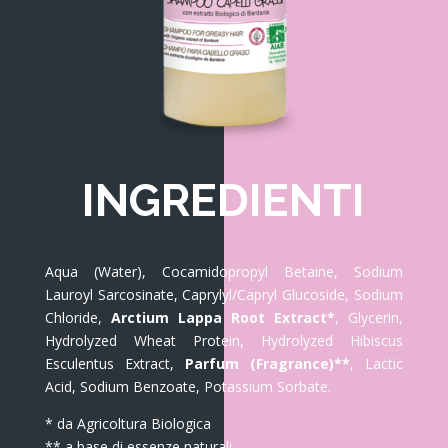
INGREDIENTI
Aqua (Water), Cocamidopropyl Betaine, Sodium
Lauroyl Sarcosinate, Caprylyl/Capryl Glucoside, Sodium
Chloride,
Arctium Lappa Root Extract*
, Glycerin,
Hydrolyzed Wheat Protein, Hydrolyzed Hibiscus
Esculentus Extract,
Parfum (Fragrance)**
, Lactic
Acid, Sodium Benzoate, Potassium Sorbate.
* da Agricoltura Biologica
** a base di essenze naturali