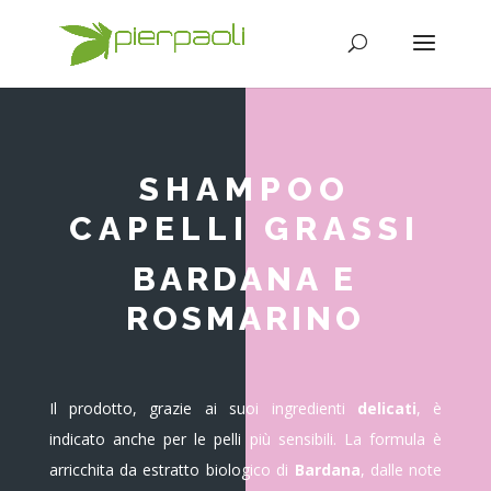
SHAMPOO
CAPELLI GRASSI
BARDANA E
ROSMARINO
Il prodotto, grazie ai suoi ingredienti
delicati
, è
indicato anche per le pelli più sensibili. La formula è
arricchita da estratto biologico di
Bardana
, dalle note