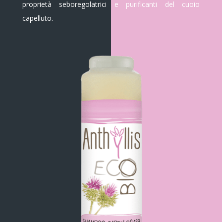
proprietà seboregolatrici e purificanti del cuoio
capelluto.