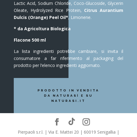
Lactic Acid, Sodium Chloride, Coco-Glucoside, Glycerin
Oleate, Hydrolyzed Rice Protein,
Citrus Aurantium
Dulcis (Orange) Peel Oil*
, Limonene.
* da Agricoltura Biologica
Flacone 500 ml
La lista ingredienti potrebbe cambiare, si invita il
consumatore a far riferimento al packaging del
prodotto per l’elenco ingredienti aggiornato.
PRODOTTO IN VENDITA
DA NATURASÌ E SU
NATURASI.IT
Pierpaoli s.r.l. | Via E. Mattei 20 | 60019 Senigallia |