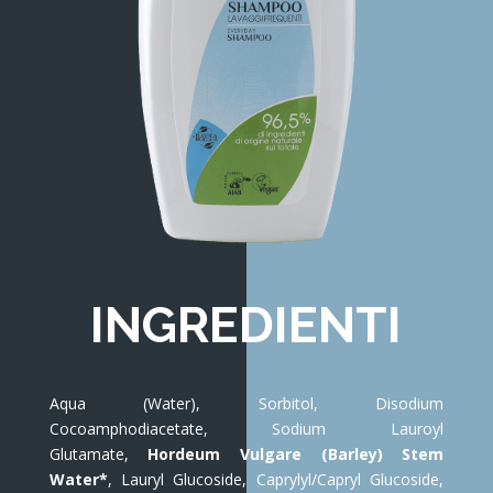
INGREDIENTI
Aqua (Water), Sorbitol, Disodium
Cocoamphodiacetate, Sodium Lauroyl
Glutamate,
Hordeum Vulgare (Barley) Stem
Water*
, Lauryl Glucoside, Caprylyl/Capryl Glucoside,