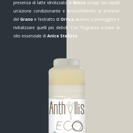
presenza di latte idrolizzato di
Ibisco
svolge sui capelli
un’azione condizionante e ammorbidente; le proteine
del
Grano
e l’estratto di
Ortica
aiutano a proteggere e
rivitalizzare quelli più deboli. Con fragranza a base di
olio essenziale di
Anice Stellato
.