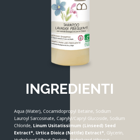
INGREDIENTI
Aqua (Water), Cocamidopropyl Betaine, Sodium
Lauroyl Sarcosinate, Caprylyl/Capryl Glucoside, Sodium
Chloride,
Linum Usitatissimum (Linseed) Seed
Extract*, Urtica Dioica (Nettle) Extract*
, Glycerin,
Hydrolyzed Wheat Protein, Hydrolyzed Hibiscus