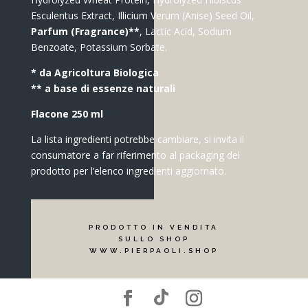
Esculentus Extract, Illicium Verum (Anise) Seed Oil,
Parfum (Fragrance)**
, Lactic Acid, Sodium
Benzoate, Potassium Sorbate.
* da Agricoltura Biologica
** a base di essenze naturali
Flacone 250 ml
La lista ingredienti potrebbe cambiare, si invita il
consumatore a far riferimento al packaging del
prodotto per l’elenco ingredienti aggiornato.
PRODOTTO IN VENDITA
SULLO SHOP
WWW.PIERPAOLI.SHOP