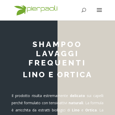
SHAMPOO
LAVAGGI
FREQUENTI
LINO E ORTICA
Il prodotto risulta estremamente
delicato
sui capelli
perché formulato con tensioattivi
naturali
. La formula
è arricchita da estratti biologici di
Lino
e
Ortica
. La